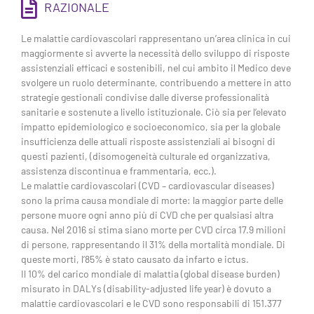
RAZIONALE
Le malattie cardiovascolari rappresentano un’area clinica in cui
maggiormente si avverte la necessità dello sviluppo di risposte
assistenziali efficaci e sostenibili, nel cui ambito il Medico deve
svolgere un ruolo determinante, contribuendo a mettere in atto
strategie gestionali condivise dalle diverse professionalità
sanitarie e sostenute a livello istituzionale. Ciò sia per l’elevato
impatto epidemiologico e socioeconomico, sia per la globale
insufficienza delle attuali risposte assistenziali ai bisogni di
questi pazienti, (disomogeneità culturale ed organizzativa,
assistenza discontinua e frammentaria, ecc.).
Le malattie cardiovascolari (CVD – cardiovascular diseases)
sono la prima causa mondiale di morte: la maggior parte delle
persone muore ogni anno più di CVD che per qualsiasi altra
causa. Nel 2016 si stima siano morte per CVD circa 17.9 milioni
di persone, rappresentando il 31% della mortalità mondiale. Di
queste morti, l’85% è stato causato da infarto e ictus.
Il 10% del carico mondiale di malattia (global disease burden)
misurato in DALYs (disability-adjusted life year) è dovuto a
malattie cardiovascolari e le CVD sono responsabili di 151.377