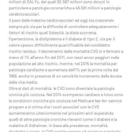
milioni di DALYs, dei quali 62.587 milioni sono dovuti in
particolare a patologie coronariche e 46.591 milioni a patologie
cerebrovascolari.
Il peso delle malattie cardiovascolari ad oggi sta crescendo
sempre più sia per la difficoltà di controllare adeguatamente i
fattori di rischio quali l’obesità, la dieta scorretta,
l’ipertensione, la dislipidemia e il diabete di tipo 2, sia per il
valore spesso difficilmente quantificabile del cosiddetto
rischio residuo. Il decremento della mortalità CVD si è fermato a
meno di 1% all’anno fin dal 2011, con tassi ancor peggiori nella
popolazione ad alto rischio, mentre, nel 2015 la mortalità per
patologie cardiache è aumentata dell’1% per la prima volta dal
1969, anche in presenza di un sensibile incremento della durata
della vita media.
Oltre ai dati di mortalità, le CVD sono diventate la patologia
cronica più costosa. Nel 2014 scompenso cardiaco e ictus sono
le condizioni croniche più costose nel Medicare fee-for-service
program e si stima che i costi associati con le CVD
aumenteranno ulteriormente nei prossimi anni superando
quelli di altre patologie croniche rilevanti come il diabete e la
malattia di Alzheimer. In base alla prevalenza, mortalità,
disabilità e costo, le CVD continueranno ad essere le patologie