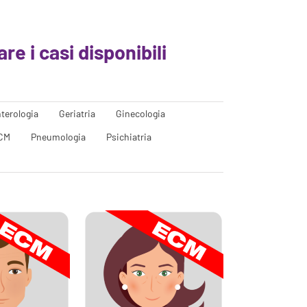
re i casi disponibili
terologia
Geriatria
Ginecologia
CM
Pneumologia
Psichiatria
 riconosco più