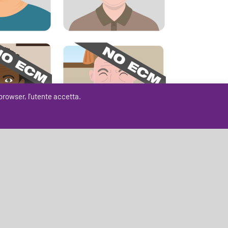
browser, l'utente accetta.
19 o influenza
agionale?