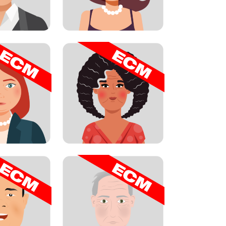
 con disbiosi da
ia antibiotica
on riacutizzazione
di BPCO