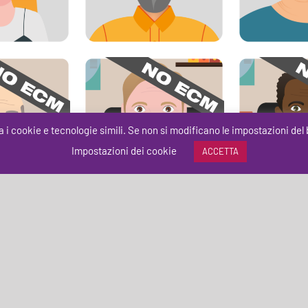
comunità)
a i cookie e tecnologie simili. Se non si modificano le impostazioni del 
quella pressione
Jacques e l’approccio
COVID-
ella sera
terapeutico appropriato
st
Impostazioni dei cookie
ACCETTA
Copyright © 2018
-2026
Virtual Training Support Srl
| All Rights Reserved |
Privacy