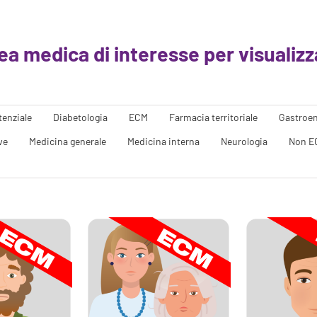
rea medica di interesse per visualizza
tenziale
Diabetologia
ECM
Farmacia territoriale
Gastroen
ve
Medicina generale
Medicina interna
Neurologia
Non E
Mi sento sempre in allerta:
 è cambiata
Non mi
un campanello d’allarme