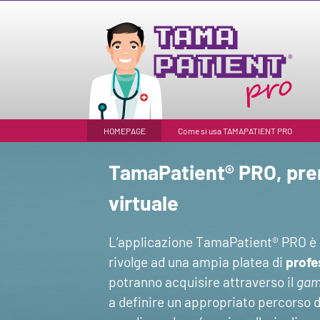
Salta
al
contenuto
HOMEPAGE
Come si usa TAMAPATIENT PRO
TamaPatient® PRO, pren
virtuale
L’applicazione TamaPatient® PRO è p
rivolge ad una ampia platea di
profe
potranno acquisire attraverso il
gam
a definire un appropriato percorso 