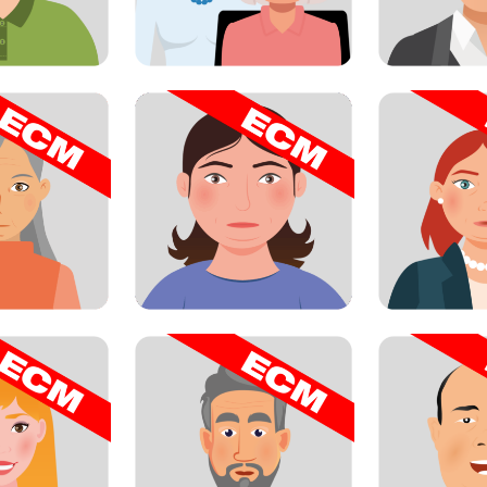
Paziente a rischio
olon Irritabile: il
Paziente
cardiovascolare con
o di Elena
terap
iperomocisteinemia
Paziente con CAP
on bronchiectasia
Paziente c
(polmonite acquisita in
t infettiva