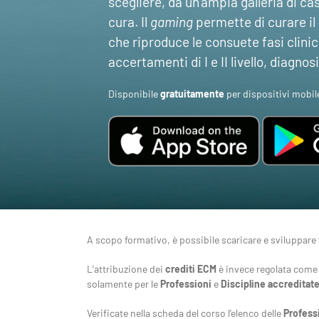
scegliere, da un’ampia galleria di casi
cura. Il
gaming
permette di curare il
che riproduce le consuete fasi clini
accertamenti di I e II livello, diagnosi
Disponibile
gratuitamente
per dispositivi mobil
A scopo formativo, è possibile scaricare e sviluppare 
L’attribuzione dei
crediti ECM
è invece regolata come
solamente per le
Professioni
e
Discipline
accreditate
Verificate nella scheda del corso l’elenco delle
Profess