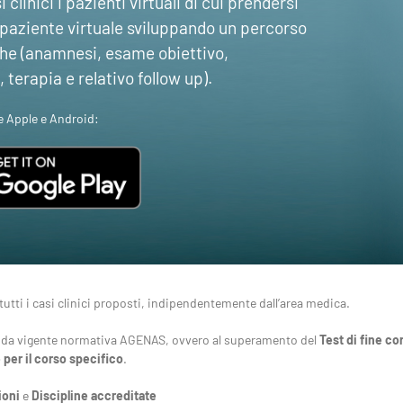
 clinici i pazienti virtuali di cui prendersi
 paziente virtuale sviluppando un percorso
che (anamnesi, esame obiettivo,
, terapia e relativo follow up).
e Apple e Android:
tutti i casi clinici proposti, indipendentemente dall’area medica.
 da vigente normativa AGENAS, ovvero al superamento del
Test di fine co
 per il corso specifico
.
ioni
e
Discipline
accreditate