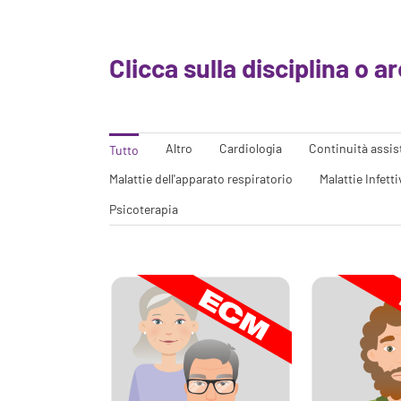
Clicca sulla disciplina o a
Altro
Cardiologia
Continuità assis
Tutto
Malattie dell'apparato respiratorio
Malattie Infetti
Psicoterapia
, non dormo più
Non mi interessa più nulla
Mamma