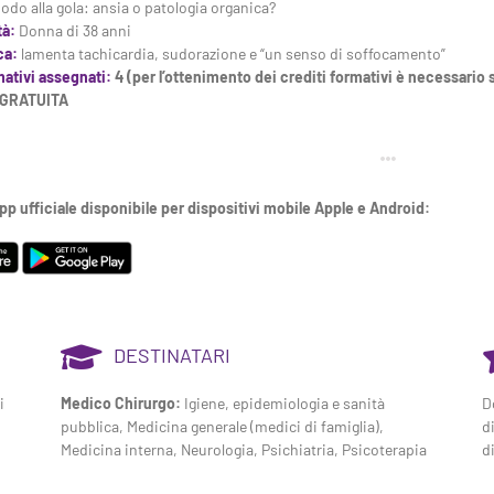
odo alla gola: ansia o patologia organica?
tà:
Donna di 38 anni
ica:
lamenta tachicardia, sudorazione e “un senso di soffocamento”
mativi assegnati:
4 (per l’ottenimento dei crediti formativi è necessario s
GRATUITA
app ufficiale disponibile per dispositivi mobile Apple e Android:
DESTINATARI
i
Medico Chirurgo:
Igiene, epidemiologia e sanità
D
pubblica, Medicina generale (medici di famiglia),
di
Medicina interna, Neurologia, Psichiatria, Psicoterapia
d