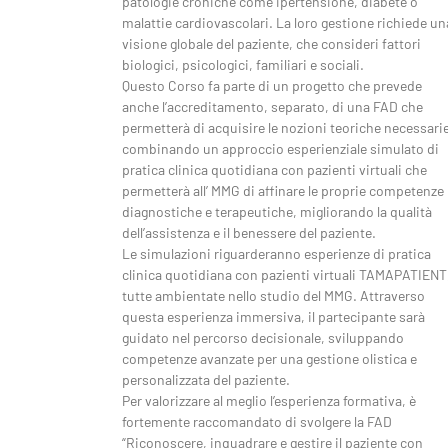
patologie croniche come ipertensione, diabete o
malattie cardiovascolari. La loro gestione richiede un
visione globale del paziente, che consideri fattori
biologici, psicologici, familiari e sociali.
Questo Corso fa parte di un progetto che prevede
anche l’accreditamento, separato, di una FAD che
permetterà di acquisire le nozioni teoriche necessarie
combinando un approccio esperienziale simulato di
pratica clinica quotidiana con pazienti virtuali che
permetterà all’ MMG di affinare le proprie competenze
diagnostiche e terapeutiche, migliorando la qualità
dell’assistenza e il benessere del paziente.
Le simulazioni riguarderanno esperienze di pratica
clinica quotidiana con pazienti virtuali TAMAPATIENT
tutte ambientate nello studio del MMG. Attraverso
questa esperienza immersiva, il partecipante sarà
guidato nel percorso decisionale, sviluppando
competenze avanzate per una gestione olistica e
personalizzata del paziente.
Per valorizzare al meglio l’esperienza formativa, è
fortemente raccomandato di svolgere la FAD
“Riconoscere, inquadrare e gestire il paziente con